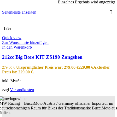
Einzelnes Ergebnis wird angezeigt
Seitenleiste anzeigen
-18%
Quick view
Zur Wunschliste hinzufügen
In den Warenkorb
212cc Big Bore KIT ZS190 Zongshen
Ursprünglicher Preis war: 279,00 €
229,00
€
Aktueller
279,00
€
Preis ist: 229,00 €.
inkl. MwSt.
zzgl
Versandkosten
MW Racing – BucciMoto Austria / Germany offizieller Importeur im
deutschsprachigen Raum für Bikes der Traditionsmarke BucciMoto aus
Italien.