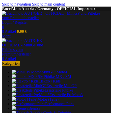
Skip to navigation
Skip to main content
BucciMoto Austria / Germany - OFFICIAL Importeur
Login / Register
0
0
Artikel
0,00
€
Menü
0
Artikel
Kategorien
MiniGP/ Moto4
Pitbike MX / SM
Elektro / Kids
Ersatzteile MiniGP
Ersatzteile Pitbike
Ersatzteile PreMoto3
Motor (Teile)
Performance Parts
Bremse
Tools & Zubehör