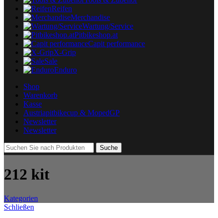
Reifen
Merchandise
Wartung/Service
Pitbikeshop.at
Capit performance
X-Grip
Sale
Enduro
Shop
Warenkorb
Kasse
Austriapitbikecup & MopedGP
Newsletter
Newsletter
Suche
212 kit
Kategorien
Schließen