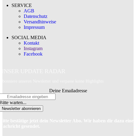
SERVICE
AGB
Datenschutz
Versandhinweise
Impressum
SOCIAL MEDIA
Kontakt
Instagram
Facebook
UNSER UPDATE RADAR
Abonniere unseren Newsletter und verpasse keine Highlights
Deine Emailadresse
Bitte warten...
Newsletter abonnieren
Bitte bestätige jetzt dein Newsletter Abo. Wir haben dir dazu eine
Nachricht gesendet.