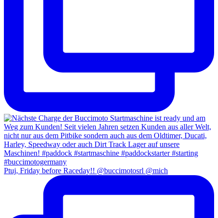
Ptuj, Friday before Raceday!! @buccimotosrl @mich