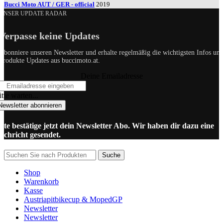
Bucci Moto AUT / GER - official
2019
UNSER UPDATE RADAR
Verpasse keine Updates
Abonniere unseren Newsletter und erhalte regelmäßig die wichtigsten Infos un
Produkte Updates aus buccimoto.at.
Deine Emailadresse
tte warten...
Newsletter abonnieren
itte bestätige jetzt dein Newsletter Abo. Wir haben dir dazu eine
achricht gesendet.
Suche
Shop
Warenkorb
Kasse
Austriapitbikecup & MopedGP
Newsletter
Newsletter