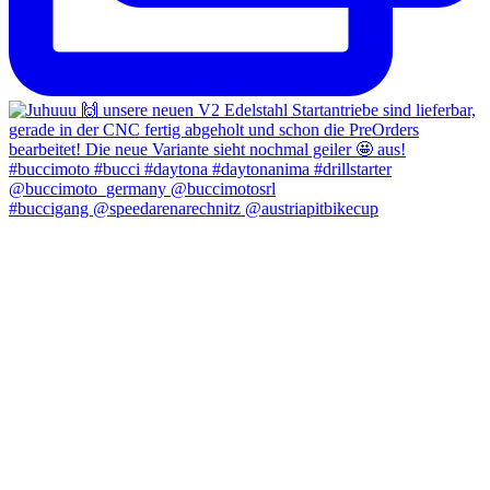
#buccigang @speedarenarechnitz @austriapitbikecup