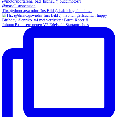
Thx @dmnc.gswndnr fürs Bild ;), hab ich geflaucht…
Juhuuu 🙌 unsere neuen V2 Edelstahl Startantriebe s