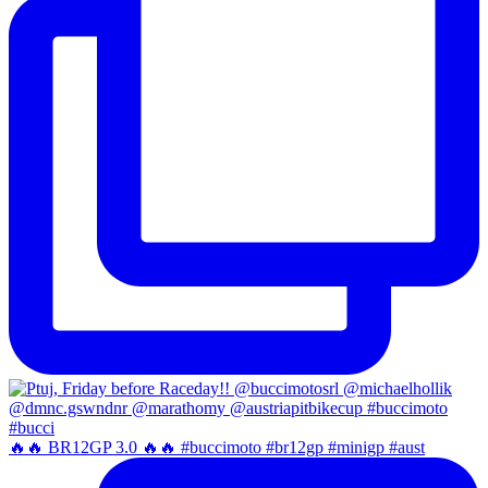
🔥🔥 BR12GP 3.0 🔥🔥 #buccimoto #br12gp #minigp #aust