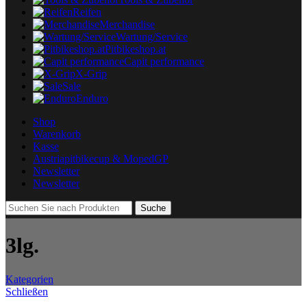
Reifen
Merchandise
Wartung/Service
Pitbikeshop.at
Capit performance
X-Grip
Sale
Enduro
Shop
Warenkorb
Kasse
Austriapitbikecup & MopedGP
Newsletter
Newsletter
Suche
3lg.
Kategorien
Schließen