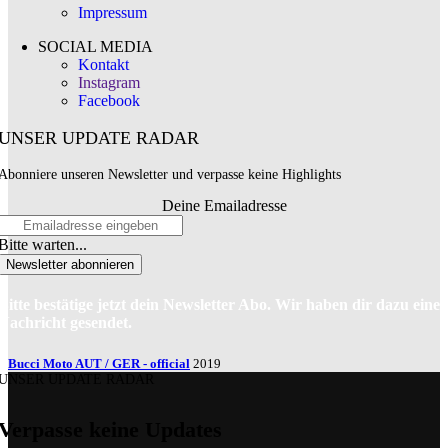
Impressum
SOCIAL MEDIA
Kontakt
Instagram
Facebook
UNSER UPDATE RADAR
Abonniere unseren Newsletter und verpasse keine Highlights
Deine Emailadresse
Bitte warten...
Newsletter abonnieren
Bitte bestätige jetzt dein Newsletter Abo. Wir haben dir dazu eine
Nachricht gesendet.
Bucci Moto AUT / GER - official
2019
UNSER UPDATE RADAR
Verpasse keine Updates