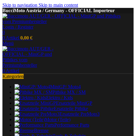
Skip to navigation
Skip to main content
BucciMoto Austria / Germany - OFFICIAL Importeur
Login / Register
0
0
Artikel
0,00
€
Menü
0
Artikel
Kategorien
MiniGP/ Moto4
Pitbike MX / SM
Elektro / Kids
Ersatzteile MiniGP
Ersatzteile Pitbike
Ersatzteile PreMoto3
Motor (Teile)
Performance Parts
Bremse
Tools & Zubehör