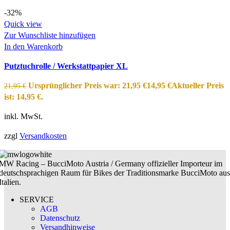
-32%
Quick view
Zur Wunschliste hinzufügen
In den Warenkorb
Putztuchrolle / Werkstattpapier XL
Ursprünglicher Preis war: 21,95 €
14,95
€
Aktueller Preis
21,95
€
ist: 14,95 €.
inkl. MwSt.
zzgl
Versandkosten
MW Racing – BucciMoto Austria / Germany offizieller Importeur im
deutschsprachigen Raum für Bikes der Traditionsmarke BucciMoto aus
Italien.
SERVICE
AGB
Datenschutz
Versandhinweise