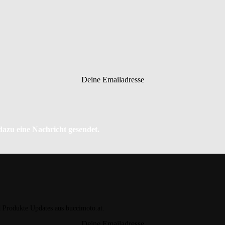
Deine Emailadresse
 dazu eine Nachricht gesendet.
d Produkte Updates aus buccimoto.at.
Deine Emailadresse