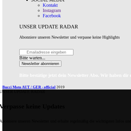
Kontakt
Instagram
Facebook
UNSER UPDATE RADAR
Abonniere unseren Newsletter und verpasse keine Highlights
Bitte warten...
Newsletter abonnieren
Bitte bestätige jetzt dein Newsletter Abo. Wir haben dir
Bucci Moto AUT / GER - official
2019
UNSER UPDATE RADAR
Verpasse keine Updates
Abonniere unseren Newsletter und erhalte regelmäßig die wichtigsten Infos un