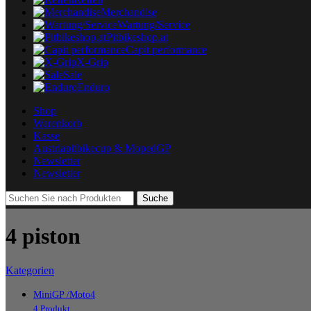
Merchandise
Wartung/Service
Pitbikeshop.at
Capit performance
X-Grip
Sale
Enduro
Shop
Warenkorb
Kasse
Austriapitbikecup & MopedGP
Newsletter
Newsletter
Suche
4 piston
Kategorien
MiniGP /Moto4
4 Produkt