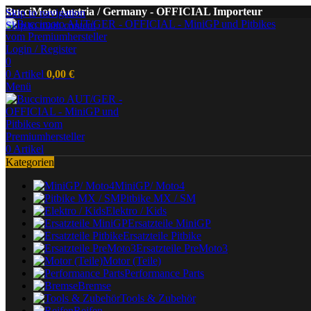
BucciMoto Austria / Germany - OFFICIAL Importeur
Skip to navigation
Skip to main content
Login / Register
0
0
Artikel
0,00
€
Menü
0
Artikel
Kategorien
MiniGP/ Moto4
Pitbike MX / SM
Elektro / Kids
Ersatzteile MiniGP
Ersatzteile Pitbike
Ersatzteile PreMoto3
Motor (Teile)
Performance Parts
Bremse
Tools & Zubehör
Reifen