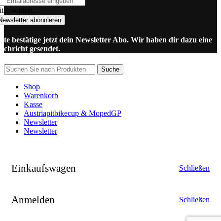
tte warten...
Newsletter abonnieren
itte bestätige jetzt dein Newsletter Abo. Wir haben dir dazu eine
achricht gesendet.
Suche
Shop
Warenkorb
Kasse
Austriapitbikecup & MopedGP
Newsletter
Newsletter
Einkaufswagen
Schließen
Anmelden
Schließen