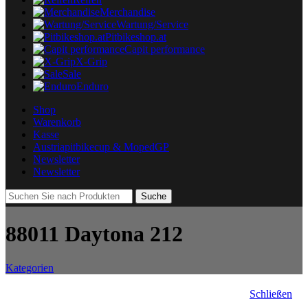
Merchandise
Wartung/Service
Pitbikeshop.at
Capit performance
X-Grip
Sale
Enduro
Shop
Warenkorb
Kasse
Austriapitbikecup & MopedGP
Newsletter
Newsletter
Suche
88011 Daytona 212
Kategorien
Schließen