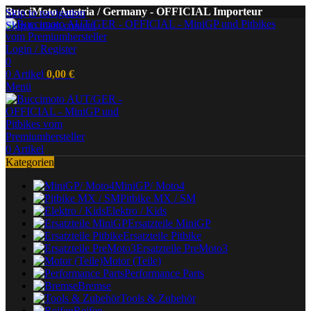
BucciMoto Austria / Germany - OFFICIAL Importeur
Skip to navigation
Skip to main content
Login / Register
0
0
Artikel
0,00
€
Menü
0
Artikel
Kategorien
MiniGP/ Moto4
Pitbike MX / SM
Elektro / Kids
Ersatzteile MiniGP
Ersatzteile Pitbike
Ersatzteile PreMoto3
Motor (Teile)
Performance Parts
Bremse
Tools & Zubehör
Reifen