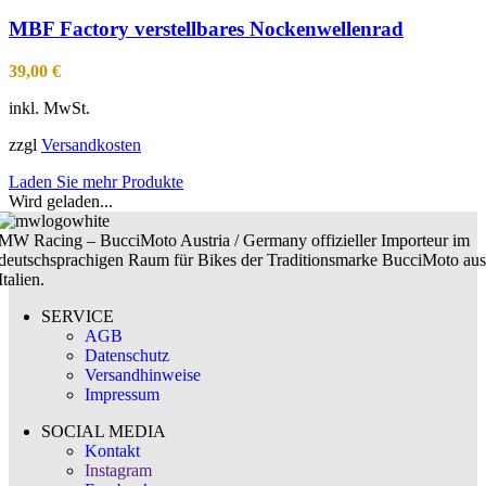
MBF Factory verstellbares Nockenwellenrad
39,00
€
inkl. MwSt.
zzgl
Versandkosten
Laden Sie mehr Produkte
Wird geladen...
MW Racing – BucciMoto Austria / Germany offizieller Importeur im
deutschsprachigen Raum für Bikes der Traditionsmarke BucciMoto aus
Italien.
SERVICE
AGB
Datenschutz
Versandhinweise
Impressum
SOCIAL MEDIA
Kontakt
Instagram