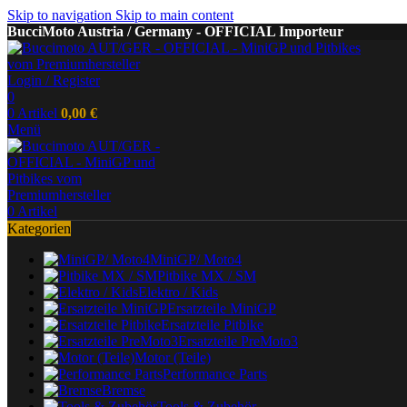
Skip to navigation
Skip to main content
BucciMoto Austria / Germany - OFFICIAL Importeur
Login / Register
0
0
Artikel
0,00
€
Menü
0
Artikel
Kategorien
MiniGP/ Moto4
Pitbike MX / SM
Elektro / Kids
Ersatzteile MiniGP
Ersatzteile Pitbike
Ersatzteile PreMoto3
Motor (Teile)
Performance Parts
Bremse
Tools & Zubehör