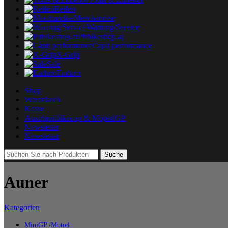
Reifen
Merchandise
Wartung/Service
Pitbikeshop.at
Capit performance
X-Grip
Sale
Enduro
Shop
Warenkorb
Kasse
Austriapitbikecup & MopedGP
Newsletter
Newsletter
Suche
Auner
Kategorien
MiniGP /Moto4