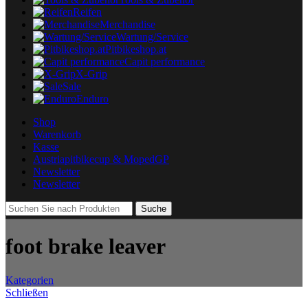
Reifen
Merchandise
Wartung/Service
Pitbikeshop.at
Capit performance
X-Grip
Sale
Enduro
Shop
Warenkorb
Kasse
Austriapitbikecup & MopedGP
Newsletter
Newsletter
Suche
foot brake leaver
Kategorien
Schließen