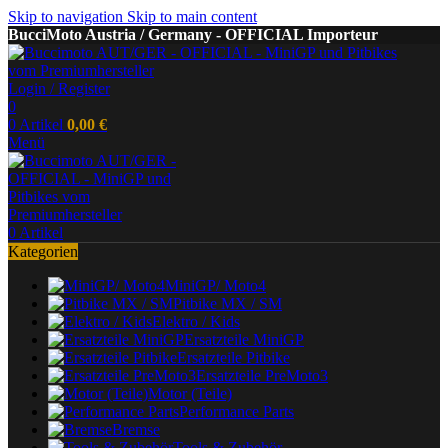
Skip to navigation
Skip to main content
BucciMoto Austria / Germany - OFFICIAL Importeur
Login / Register
0
0
Artikel
0,00
€
Menü
0
Artikel
Kategorien
MiniGP/ Moto4
Pitbike MX / SM
Elektro / Kids
Ersatzteile MiniGP
Ersatzteile Pitbike
Ersatzteile PreMoto3
Motor (Teile)
Performance Parts
Bremse
Tools & Zubehör