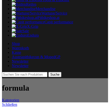
Reifen
Merchandise
Wartung/Service
Pitbikeshop.at
Capit performance
X-Grip
Sale
Enduro
Shop
Warenkorb
Kasse
Austriapitbikecup & MopedGP
Newsletter
Newsletter
Suche
formula
Kategorien
Schließen