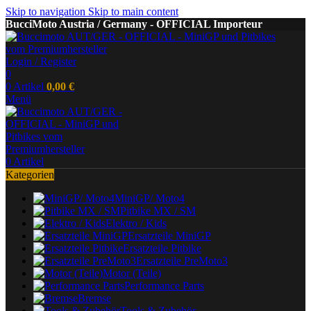
Skip to navigation
Skip to main content
BucciMoto Austria / Germany - OFFICIAL Importeur
Login / Register
0
0
Artikel
0,00
€
Menü
0
Artikel
Kategorien
MiniGP/ Moto4
Pitbike MX / SM
Elektro / Kids
Ersatzteile MiniGP
Ersatzteile Pitbike
Ersatzteile PreMoto3
Motor (Teile)
Performance Parts
Bremse
Tools & Zubehör