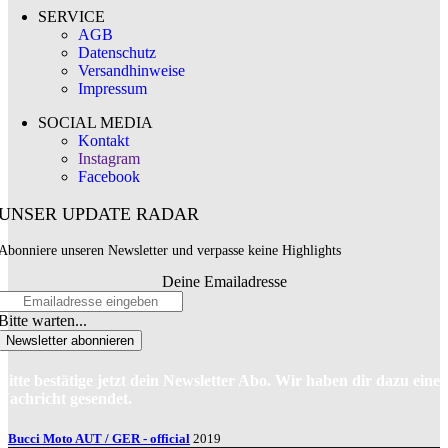
SERVICE
AGB
Datenschutz
Versandhinweise
Impressum
SOCIAL MEDIA
Kontakt
Instagram
Facebook
UNSER UPDATE RADAR
Abonniere unseren Newsletter und verpasse keine Highlights
Deine Emailadresse
Bitte warten...
Newsletter abonnieren
Bitte bestätige jetzt dein Newsletter Abo. Wir haben dir dazu eine
Nachricht gesendet.
Bucci Moto AUT / GER - official
2019