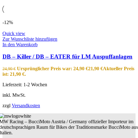
-12%
Quick view
Zur Wunschliste hinzufügen
In den Warenkorb
DB – Killer / DB – EATER für LM Auspuffanlagen
Ursprünglicher Preis war: 24,90 €
21,90
€
Aktueller Preis
24,90
€
ist: 21,90 €.
Lieferzeit:
1-2 Wochen
inkl. MwSt.
zzgl
Versandkosten
MW Racing – BucciMoto Austria / Germany offizieller Importeur im
deutschsprachigen Raum für Bikes der Traditionsmarke BucciMoto aus
Italien.