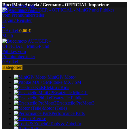
BucciMoto Austria / Germany - OFFICIAL Importeur
Skip to navigation
Skip to main content
Login / Register
0
0
Artikel
0,00
€
Menü
0
Artikel
Kategorien
MiniGP/ Moto4
Pitbike MX / SM
Elektro / Kids
Ersatzteile MiniGP
Ersatzteile Pitbike
Ersatzteile PreMoto3
Motor (Teile)
Performance Parts
Bremse
Tools & Zubehör
Reifen