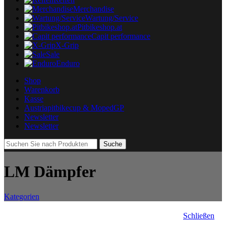
Merchandise
Wartung/Service
Pitbikeshop.at
Capit performance
X-Grip
Sale
Enduro
Shop
Warenkorb
Kasse
Austriapitbikecup & MopedGP
Newsletter
Newsletter
Suche
LM Dämpfer
Kategorien
Schließen