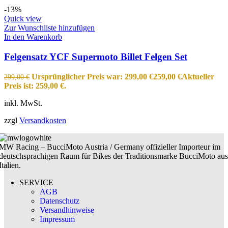
-13%
Quick view
Zur Wunschliste hinzufügen
In den Warenkorb
Felgensatz YCF Supermoto Billet Felgen Set
Ursprünglicher Preis war: 299,00 €
259,00
€
Aktueller
299,00
€
Preis ist: 259,00 €.
inkl. MwSt.
zzgl
Versandkosten
MW Racing – BucciMoto Austria / Germany offizieller Importeur im
deutschsprachigen Raum für Bikes der Traditionsmarke BucciMoto aus
Italien.
SERVICE
AGB
Datenschutz
Versandhinweise
Impressum