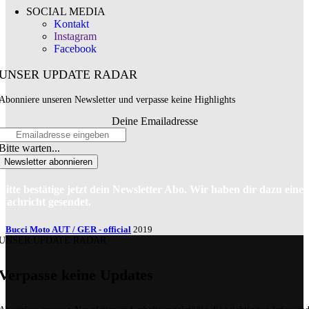
SOCIAL MEDIA
Kontakt
Instagram
Facebook
UNSER UPDATE RADAR
Abonniere unseren Newsletter und verpasse keine Highlights
Deine Emailadresse
Bitte warten...
Newsletter abonnieren
Bitte bestätige jetzt dein Newsletter Abo. Wir haben dir dazu eine
Nachricht gesendet.
Bucci Moto AUT / GER - official
2019
UNSER UPDATE RADAR
Verpasse keine Updates