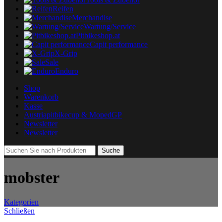
Reifen
Merchandise
Wartung/Service
Pitbikeshop.at
Capit performance
X-Grip
Sale
Enduro
Shop
Warenkorb
Kasse
Austriapitbikecup & MopedGP
Newsletter
Newsletter
Suche
mobster
Kategorien
Schließen