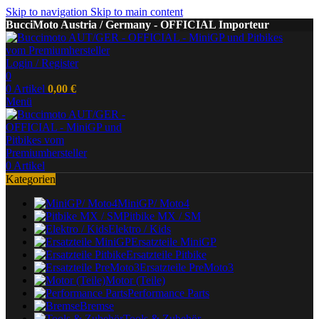
Skip to navigation
Skip to main content
BucciMoto Austria / Germany - OFFICIAL Importeur
Login / Register
0
0
Artikel
0,00
€
Menü
0
Artikel
Kategorien
MiniGP/ Moto4
Pitbike MX / SM
Elektro / Kids
Ersatzteile MiniGP
Ersatzteile Pitbike
Ersatzteile PreMoto3
Motor (Teile)
Performance Parts
Bremse
Tools & Zubehör