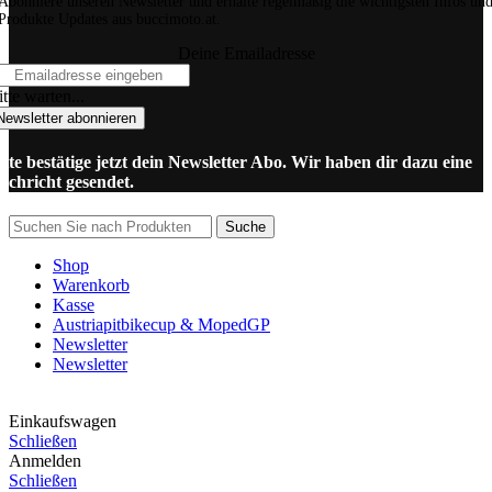
Abonniere unseren Newsletter und erhalte regelmäßig die wichtigsten Infos un
Produkte Updates aus buccimoto.at.
Deine Emailadresse
tte warten...
Newsletter abonnieren
itte bestätige jetzt dein Newsletter Abo. Wir haben dir dazu eine
achricht gesendet.
Suche
Shop
Warenkorb
Kasse
Austriapitbikecup & MopedGP
Newsletter
Newsletter
Einkaufswagen
Schließen
Anmelden
Schließen