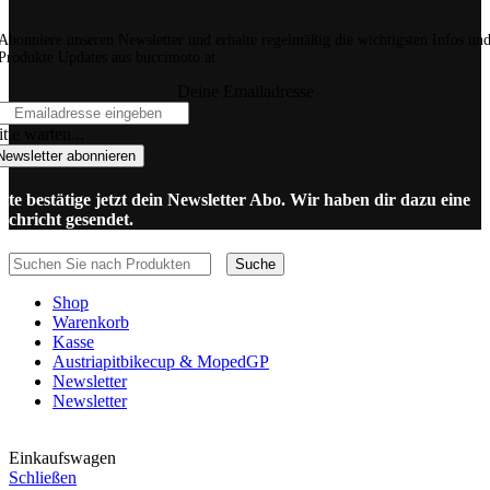
Abonniere unseren Newsletter und erhalte regelmäßig die wichtigsten Infos un
Produkte Updates aus buccimoto.at.
Deine Emailadresse
tte warten...
Newsletter abonnieren
itte bestätige jetzt dein Newsletter Abo. Wir haben dir dazu eine
achricht gesendet.
Suche
Shop
Warenkorb
Kasse
Austriapitbikecup & MopedGP
Newsletter
Newsletter
Einkaufswagen
Schließen