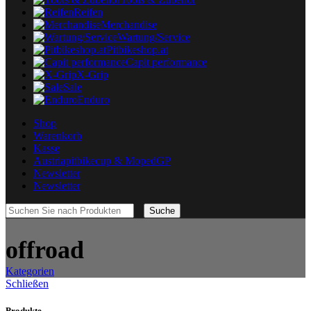
Reifen
Merchandise
Wartung/Service
Pitbikeshop.at
Capit performance
X-Grip
Sale
Enduro
Shop
Warenkorb
Kasse
Austriapitbikecup & MopedGP
Newsletter
Newsletter
Suche
offroad
Kategorien
Schließen
Produkte