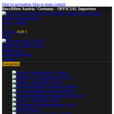
Skip to navigation
Skip to main content
BucciMoto Austria / Germany - OFFICIAL Importeur
Login / Register
0
0
Artikel
0,00
€
Menü
0
Artikel
Kategorien
MiniGP/ Moto4
Pitbike MX / SM
Elektro / Kids
Ersatzteile MiniGP
Ersatzteile Pitbike
Ersatzteile PreMoto3
Motor (Teile)
Performance Parts
Bremse
Tools & Zubehör