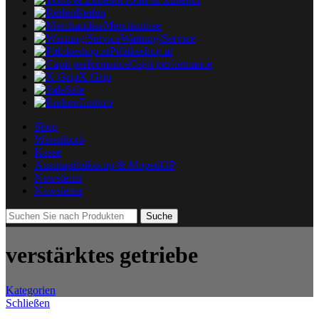
Reifen
Merchandise
Wartung/Service
Pitbikeshop.at
Capit performance
X-Grip
Sale
Enduro
Shop
Warenkorb
Kasse
Austriapitbikecup & MopedGP
Newsletter
Newsletter
Suche
verstärktes getriebe
Kategorien
Schließen