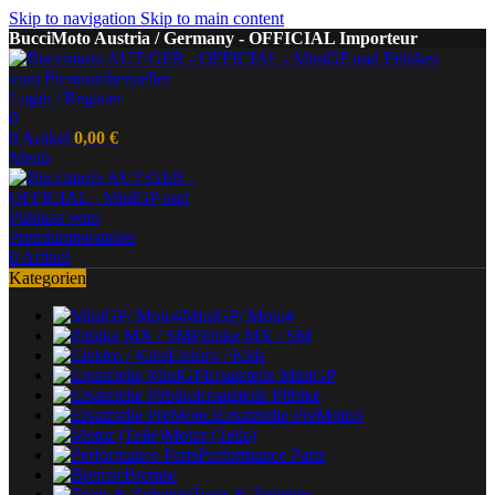
Skip to navigation
Skip to main content
BucciMoto Austria / Germany - OFFICIAL Importeur
Login / Register
0
0
Artikel
0,00
€
Menü
0
Artikel
Kategorien
MiniGP/ Moto4
Pitbike MX / SM
Elektro / Kids
Ersatzteile MiniGP
Ersatzteile Pitbike
Ersatzteile PreMoto3
Motor (Teile)
Performance Parts
Bremse
Tools & Zubehör