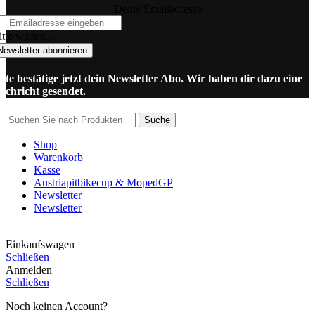
Deine Emailadresse
tte warten...
Newsletter abonnieren
itte bestätige jetzt dein Newsletter Abo. Wir haben dir dazu eine
achricht gesendet.
Suche
Shop
Warenkorb
Kasse
Austriapitbikecup & MopedGP
Newsletter
Newsletter
Einkaufswagen
Schließen
Anmelden
Schließen
Noch keinen Account?