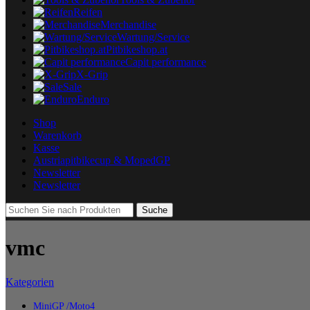
Reifen
Merchandise
Wartung/Service
Pitbikeshop.at
Capit performance
X-Grip
Sale
Enduro
Shop
Warenkorb
Kasse
Austriapitbikecup & MopedGP
Newsletter
Newsletter
Suche
vmc
Kategorien
MiniGP /Moto4