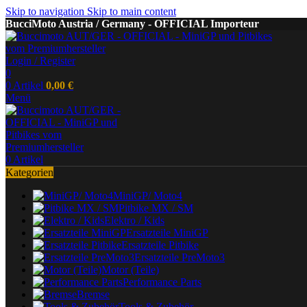
Skip to navigation
Skip to main content
BucciMoto Austria / Germany - OFFICIAL Importeur
Login / Register
0
0
Artikel
0,00
€
Menü
0
Artikel
Kategorien
MiniGP/ Moto4
Pitbike MX / SM
Elektro / Kids
Ersatzteile MiniGP
Ersatzteile Pitbike
Ersatzteile PreMoto3
Motor (Teile)
Performance Parts
Bremse
Tools & Zubehör