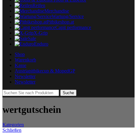
Reifen
Merchandise
Wartung/Service
Pitbikeshop.at
Capit performance
X-Grip
Sale
Enduro
Shop
Warenkorb
Kasse
Austriapitbikecup & MopedGP
Newsletter
Newsletter
Suche
wertgutschein
Kategorien
Schließen