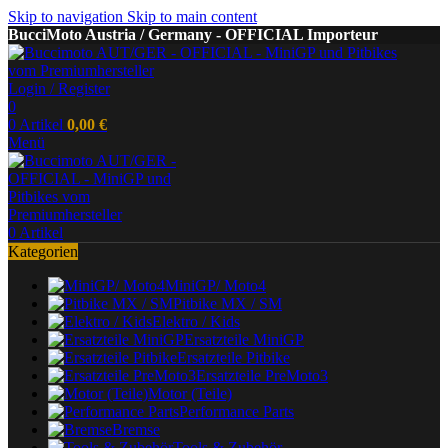
Skip to navigation
Skip to main content
BucciMoto Austria / Germany - OFFICIAL Importeur
Login / Register
0
0
Artikel
0,00
€
Menü
0
Artikel
Kategorien
MiniGP/ Moto4
Pitbike MX / SM
Elektro / Kids
Ersatzteile MiniGP
Ersatzteile Pitbike
Ersatzteile PreMoto3
Motor (Teile)
Performance Parts
Bremse
Tools & Zubehör