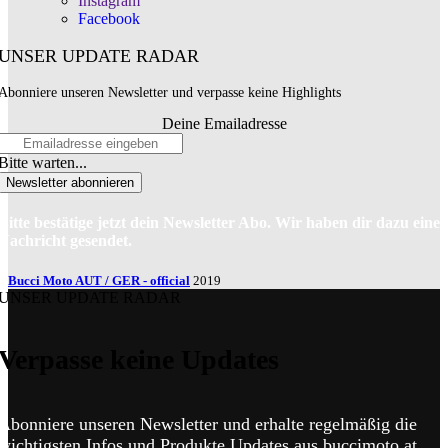
Instagram
Facebook
UNSER UPDATE RADAR
Abonniere unseren Newsletter und verpasse keine Highlights
Deine Emailadresse
Bitte warten...
Newsletter abonnieren
Bitte bestätige jetzt dein Newsletter Abo. Wir haben dir dazu eine
Nachricht gesendet.
Bucci Moto AUT / GER - official
2019
UNSER UPDATE RADAR
Verpasse keine Updates
Abonniere unseren Newsletter und erhalte regelmäßig die
wichtigsten Infos und Produkte Updates aus buccimoto.at.