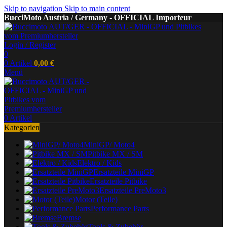
Skip to navigation
Skip to main content
BucciMoto Austria / Germany - OFFICIAL Importeur
Login / Register
0
0
Artikel
0,00
€
Menü
0
Artikel
Kategorien
MiniGP/ Moto4
Pitbike MX / SM
Elektro / Kids
Ersatzteile MiniGP
Ersatzteile Pitbike
Ersatzteile PreMoto3
Motor (Teile)
Performance Parts
Bremse
Tools & Zubehör