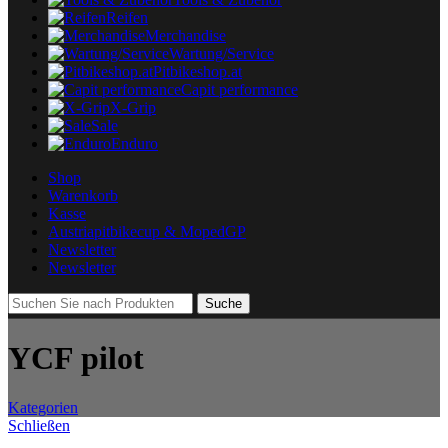
Reifen
Merchandise
Wartung/Service
Pitbikeshop.at
Capit performance
X-Grip
Sale
Enduro
Shop
Warenkorb
Kasse
Austriapitbikecup & MopedGP
Newsletter
Newsletter
Suche
YCF pilot
Kategorien
Schließen