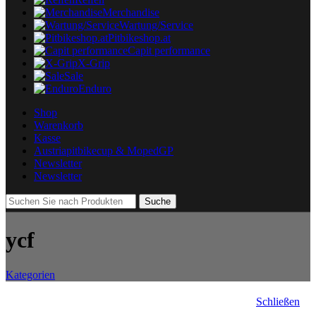
Merchandise
Wartung/Service
Pitbikeshop.at
Capit performance
X-Grip
Sale
Enduro
Shop
Warenkorb
Kasse
Austriapitbikecup & MopedGP
Newsletter
Newsletter
Suche
ycf
Kategorien
Schließen