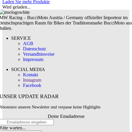
Laden Sie mehr Produkte
Wird geladen...
MW Racing – BucciMoto Austria / Germany offizieller Importeur im
deutschsprachigen Raum für Bikes der Traditionsmarke BucciMoto aus
Italien.
SERVICE
AGB
Datenschutz
Versandhinweise
Impressum
SOCIAL MEDIA
Kontakt
Instagram
Facebook
UNSER UPDATE RADAR
Abonniere unseren Newsletter und verpasse keine Highlights
Deine Emailadresse
Bitte warten...