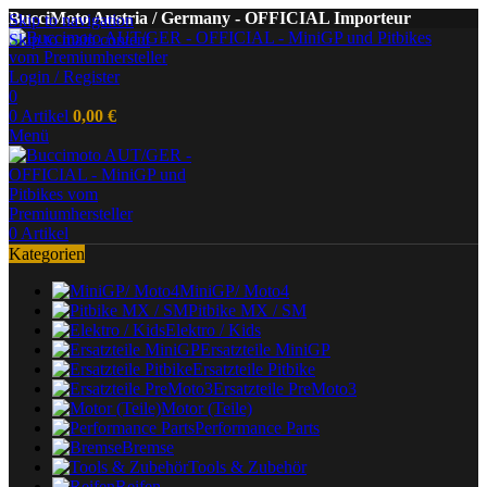
BucciMoto Austria / Germany - OFFICIAL Importeur
Skip to navigation
Skip to main content
Login / Register
0
0
Artikel
0,00
€
Menü
0
Artikel
Kategorien
MiniGP/ Moto4
Pitbike MX / SM
Elektro / Kids
Ersatzteile MiniGP
Ersatzteile Pitbike
Ersatzteile PreMoto3
Motor (Teile)
Performance Parts
Bremse
Tools & Zubehör
Reifen