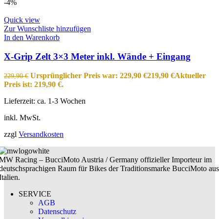
-4%
Quick view
Zur Wunschliste hinzufügen
In den Warenkorb
X-Grip Zelt 3×3 Meter inkl. Wände + Eingang
Ursprünglicher Preis war: 229,90 €
219,90
€
Aktueller
229,90
€
Preis ist: 219,90 €.
Lieferzeit:
ca. 1-3 Wochen
inkl. MwSt.
zzgl
Versandkosten
MW Racing – BucciMoto Austria / Germany offizieller Importeur im
deutschsprachigen Raum für Bikes der Traditionsmarke BucciMoto aus
Italien.
SERVICE
AGB
Datenschutz