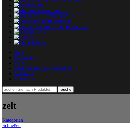
Reifen
Merchandise
Wartung/Service
Pitbikeshop.at
Capit performance
X-Grip
Sale
Enduro
Shop
Warenkorb
Kasse
Austriapitbikecup & MopedGP
Newsletter
Newsletter
Suche
zelt
Kategorien
Schließen