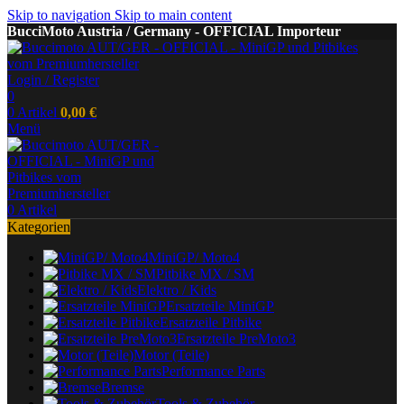
Skip to navigation
Skip to main content
BucciMoto Austria / Germany - OFFICIAL Importeur
Login / Register
0
0
Artikel
0,00
€
Menü
0
Artikel
Kategorien
MiniGP/ Moto4
Pitbike MX / SM
Elektro / Kids
Ersatzteile MiniGP
Ersatzteile Pitbike
Ersatzteile PreMoto3
Motor (Teile)
Performance Parts
Bremse
Tools & Zubehör