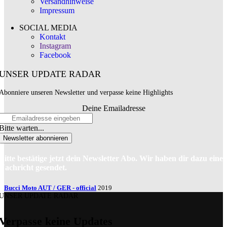
Versandhinweise
Impressum
SOCIAL MEDIA
Kontakt
Instagram
Facebook
UNSER UPDATE RADAR
Abonniere unseren Newsletter und verpasse keine Highlights
Deine Emailadresse
Bitte warten...
Newsletter abonnieren
Bitte bestätige jetzt dein Newsletter Abo. Wir haben dir dazu eine
Nachricht gesendet.
Bucci Moto AUT / GER - official
2019
UNSER UPDATE RADAR
Verpasse keine Updates