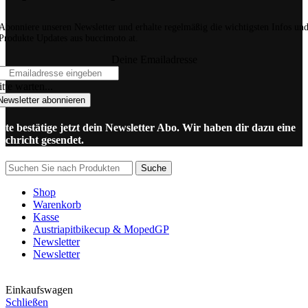
Abonniere unseren Newsletter und erhalte regelmäßig die wichtigsten Infos un
Produkte Updates aus buccimoto.at.
Deine Emailadresse
tte warten...
Newsletter abonnieren
itte bestätige jetzt dein Newsletter Abo. Wir haben dir dazu eine
achricht gesendet.
Suche
Shop
Warenkorb
Kasse
Austriapitbikecup & MopedGP
Newsletter
Newsletter
Einkaufswagen
Schließen