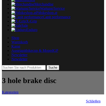
Merchandise
Wartung/Service
Pitbikeshop.at
Capit performance
X-Grip
Sale
Enduro
Shop
Warenkorb
Kasse
Austriapitbikecup & MopedGP
Newsletter
Newsletter
Suche
3 hole brake disc
Kategorien
Schließen