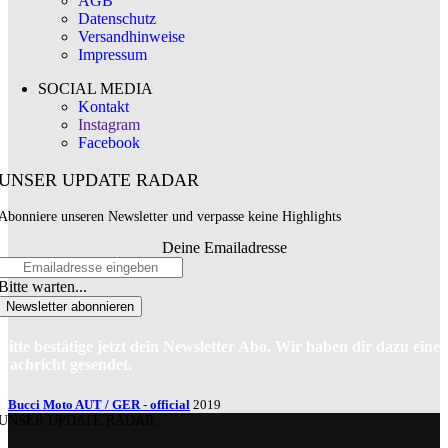
AGB
Datenschutz
Versandhinweise
Impressum
SOCIAL MEDIA
Kontakt
Instagram
Facebook
UNSER UPDATE RADAR
Abonniere unseren Newsletter und verpasse keine Highlights
Deine Emailadresse
Bitte warten...
Newsletter abonnieren
Bitte bestätige jetzt dein Newsletter Abo. Wir haben dir dazu eine
Nachricht gesendet.
Bucci Moto AUT / GER - official
2019
UNSER UPDATE RADAR