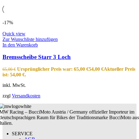
-17%
Quick view
Zur Wunschliste hinzufügen
In den Warenkorb
Bremsscheibe Starr 3 Loch
Ursprünglicher Preis war: 65,00 €
54,00
€
Aktueller Preis
65,00
€
ist: 54,00 €.
inkl. MwSt.
zzgl
Versandkosten
MW Racing – BucciMoto Austria / Germany offizieller Importeur im
deutschsprachigen Raum für Bikes der Traditionsmarke BucciMoto aus
Italien.
SERVICE