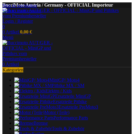
BucciMoto Austria / Germany - OFFICIAL Importeur
Skip to navigation
Skip to main content
Login / Register
0
0
Artikel
0,00
€
Menü
0
Artikel
Kategorien
MiniGP/ Moto4
Pitbike MX / SM
Elektro / Kids
Ersatzteile MiniGP
Ersatzteile Pitbike
Ersatzteile PreMoto3
Motor (Teile)
Performance Parts
Bremse
Tools & Zubehör
Reifen