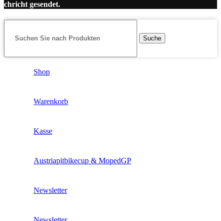
achricht gesendet.
Suche
Shop
Warenkorb
Kasse
Austriapitbikecup & MopedGP
Newsletter
Newsletter