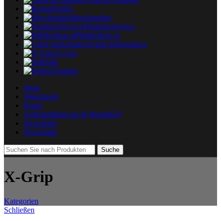
Reifen
Merchandise
Wartung/Service
Pitbikeshop.at
Capit performance
X-Grip
Sale
Enduro
Shop
Warenkorb
Kasse
Austriapitbikecup & MopedGP
Newsletter
Newsletter
Suche
X-Grip
Kategorien
Schließen