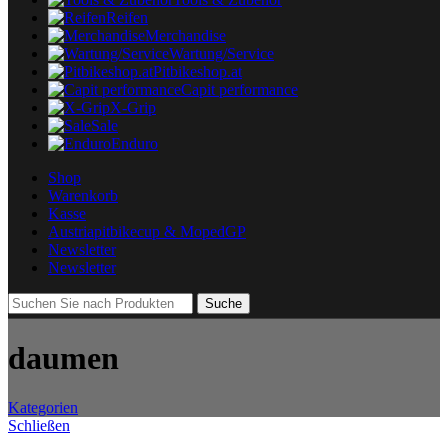
Reifen
Merchandise
Wartung/Service
Pitbikeshop.at
Capit performance
X-Grip
Sale
Enduro
Shop
Warenkorb
Kasse
Austriapitbikecup & MopedGP
Newsletter
Newsletter
Suche
daumen
Kategorien
Schließen