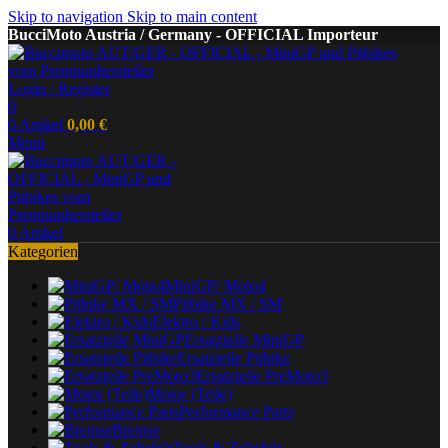
Skip to navigation
Skip to main content
BucciMoto Austria / Germany - OFFICIAL Importeur
Login / Register
0
0
Artikel
0,00
€
Menü
0
Artikel
Kategorien
MiniGP/ Moto4
Pitbike MX / SM
Elektro / Kids
Ersatzteile MiniGP
Ersatzteile Pitbike
Ersatzteile PreMoto3
Motor (Teile)
Performance Parts
Bremse
Tools & Zubehör