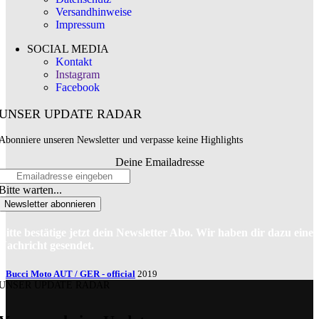
Versandhinweise
Impressum
SOCIAL MEDIA
Kontakt
Instagram
Facebook
UNSER UPDATE RADAR
Abonniere unseren Newsletter und verpasse keine Highlights
Deine Emailadresse
Bitte warten...
Newsletter abonnieren
Bitte bestätige jetzt dein Newsletter Abo. Wir haben dir dazu eine
Nachricht gesendet.
Bucci Moto AUT / GER - official
2019
UNSER UPDATE RADAR