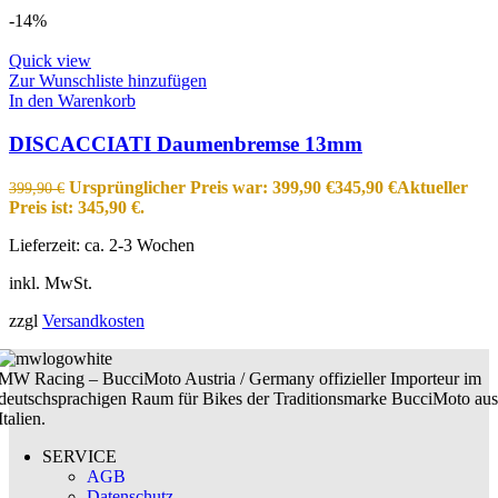
-14%
Quick view
Zur Wunschliste hinzufügen
In den Warenkorb
DISCACCIATI Daumenbremse 13mm
Ursprünglicher Preis war: 399,90 €
345,90
€
Aktueller
399,90
€
Preis ist: 345,90 €.
Lieferzeit:
ca. 2-3 Wochen
inkl. MwSt.
zzgl
Versandkosten
MW Racing – BucciMoto Austria / Germany offizieller Importeur im
deutschsprachigen Raum für Bikes der Traditionsmarke BucciMoto aus
Italien.
SERVICE
AGB
Datenschutz