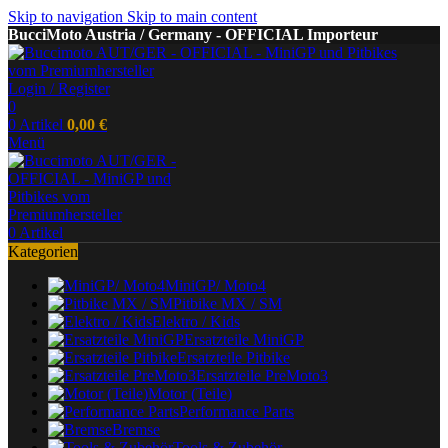
Skip to navigation
Skip to main content
BucciMoto Austria / Germany - OFFICIAL Importeur
Login / Register
0
0
Artikel
0,00
€
Menü
0
Artikel
Kategorien
MiniGP/ Moto4
Pitbike MX / SM
Elektro / Kids
Ersatzteile MiniGP
Ersatzteile Pitbike
Ersatzteile PreMoto3
Motor (Teile)
Performance Parts
Bremse
Tools & Zubehör