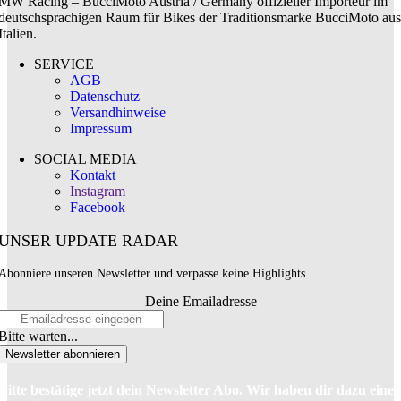
MW Racing – BucciMoto Austria / Germany offizieller Importeur im
deutschsprachigen Raum für Bikes der Traditionsmarke BucciMoto aus
Italien.
SERVICE
AGB
Datenschutz
Versandhinweise
Impressum
SOCIAL MEDIA
Kontakt
Instagram
Facebook
UNSER UPDATE RADAR
Abonniere unseren Newsletter und verpasse keine Highlights
Deine Emailadresse
Bitte warten...
Newsletter abonnieren
Bitte bestätige jetzt dein Newsletter Abo. Wir haben dir dazu eine