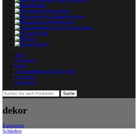
Reifen
Merchandise
Wartung/Service
Pitbikeshop.at
Capit performance
X-Grip
Sale
Enduro
Shop
Warenkorb
Kasse
Austriapitbikecup & MopedGP
Newsletter
Newsletter
Suche
dekor
Kategorien
Schließen