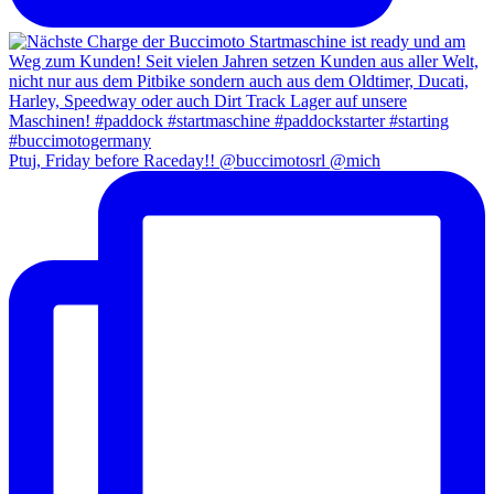
Ptuj, Friday before Raceday!! @buccimotosrl @mich