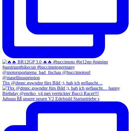
Thx @dmnc.gswndnr fürs Bild ;), hab ich geflaucht…
Juhuuu 🙌 unsere neuen V2 Edelstahl Startantriebe s