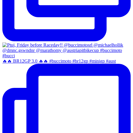
🔥🔥 BR12GP 3.0 🔥🔥 #buccimoto #br12gp #minigp #aust