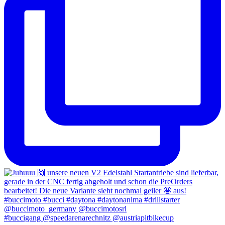
#buccigang @speedarenarechnitz @austriapitbikecup