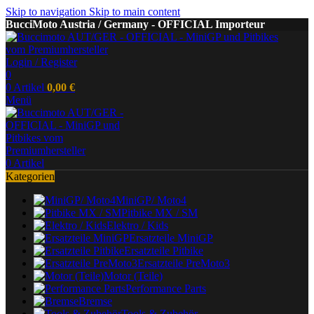
Skip to navigation
Skip to main content
BucciMoto Austria / Germany - OFFICIAL Importeur
Login / Register
0
0
Artikel
0,00
€
Menü
0
Artikel
Kategorien
MiniGP/ Moto4
Pitbike MX / SM
Elektro / Kids
Ersatzteile MiniGP
Ersatzteile Pitbike
Ersatzteile PreMoto3
Motor (Teile)
Performance Parts
Bremse
Tools & Zubehör