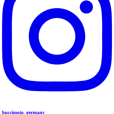
buccimoto_germany