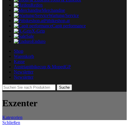
Reifen
Merchandise
Wartung/Service
Pitbikeshop.at
Capit performance
X-Grip
Sale
Enduro
Shop
Warenkorb
Kasse
Austriapitbikecup & MopedGP
Newsletter
Newsletter
Suche
Exzenter
Kategorien
Schließen