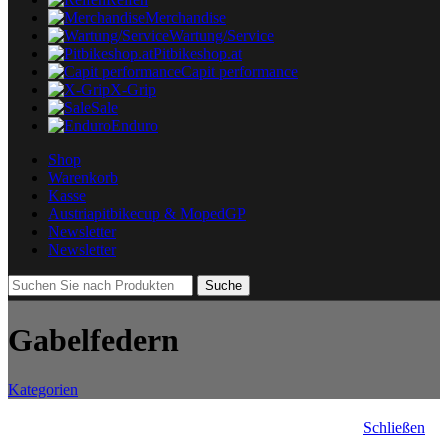
Merchandise
Wartung/Service
Pitbikeshop.at
Capit performance
X-Grip
Sale
Enduro
Shop
Warenkorb
Kasse
Austriapitbikecup & MopedGP
Newsletter
Newsletter
Suche
Gabelfedern
Kategorien
Schließen