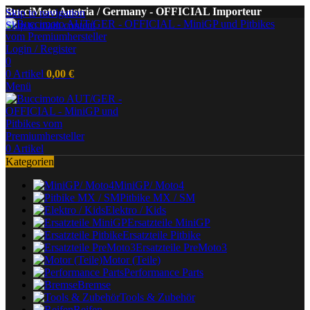
BucciMoto Austria / Germany - OFFICIAL Importeur
Skip to navigation
Skip to main content
Login / Register
0
0
Artikel
0,00
€
Menü
0
Artikel
Kategorien
MiniGP/ Moto4
Pitbike MX / SM
Elektro / Kids
Ersatzteile MiniGP
Ersatzteile Pitbike
Ersatzteile PreMoto3
Motor (Teile)
Performance Parts
Bremse
Tools & Zubehör
Reifen