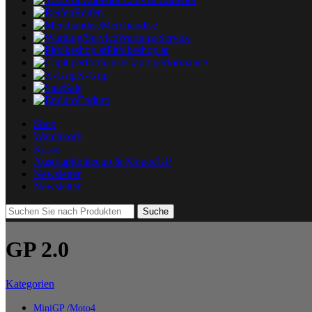
Reifen
Merchandise
Wartung/Service
Pitbikeshop.at
Capit performance
X-Grip
Sale
Enduro
Shop
Warenkorb
Kasse
Austriapitbikecup & MopedGP
Newsletter
Newsletter
Suche
GP 2.0
Kategorien
MiniGP /Moto4