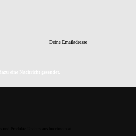
Deine Emailadresse
 dazu eine Nachricht gesendet.
os und Produkte Updates aus buccimoto.at.