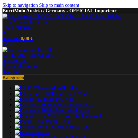
Skip to navigation
Skip to main content
BucciMoto Austria / Germany - OFFICIAL Importeur
Login / Register
0
0
Artikel
0,00
€
Menü
0
Artikel
Kategorien
MiniGP/ Moto4
Pitbike MX / SM
Elektro / Kids
Ersatzteile MiniGP
Ersatzteile Pitbike
Ersatzteile PreMoto3
Motor (Teile)
Performance Parts
Bremse
Tools & Zubehör