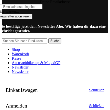
Deine Emailadresse
tte warten...
Newsletter abonnieren
itte bestätige jetzt dein Newsletter Abo. Wir haben dir dazu eine
achricht gesendet.
Suche
Shop
Warenkorb
Kasse
Austriapitbikecup & MopedGP
Newsletter
Newsletter
Einkaufswagen
Schließen
Anmelden
Schließen