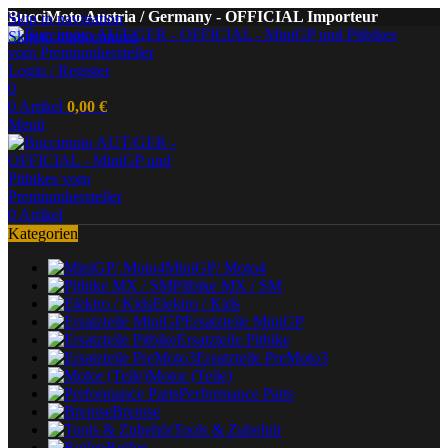
BucciMoto Austria / Germany - OFFICIAL Importeur
Skip to navigation
Skip to main content
Login / Register
0
0
Artikel
0,00
€
Menü
0
Artikel
Kategorien
MiniGP/ Moto4
Pitbike MX / SM
Elektro / Kids
Ersatzteile MiniGP
Ersatzteile Pitbike
Ersatzteile PreMoto3
Motor (Teile)
Performance Parts
Bremse
Tools & Zubehör
Reifen