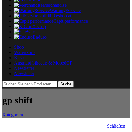
Merchandise
Wartung/Service
Pitbikeshop.at
Capit performance
X-Grip
Sale
Enduro
Shop
Warenkorb
Kasse
Austriapitbikecup & MopedGP
Newsletter
Newsletter
Suche
gp shift
Kategorien
Schließen