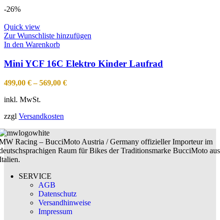
-26%
Quick view
Zur Wunschliste hinzufügen
In den Warenkorb
Mini YCF 16C Elektro Kinder Laufrad
499,00
€
–
569,00
€
inkl. MwSt.
zzgl
Versandkosten
MW Racing – BucciMoto Austria / Germany offizieller Importeur im
deutschsprachigen Raum für Bikes der Traditionsmarke BucciMoto aus
Italien.
SERVICE
AGB
Datenschutz
Versandhinweise
Impressum