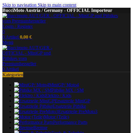
Skip to navigation
Skip to main content
BucciMoto Austria / Germany - OFFICIAL Importeur
Login / Register
0
0
Artikel
0,00
€
Menü
0
Artikel
Kategorien
MiniGP/ Moto4
Pitbike MX / SM
Elektro / Kids
Ersatzteile MiniGP
Ersatzteile Pitbike
Ersatzteile PreMoto3
Motor (Teile)
Performance Parts
Bremse
Tools & Zubehör