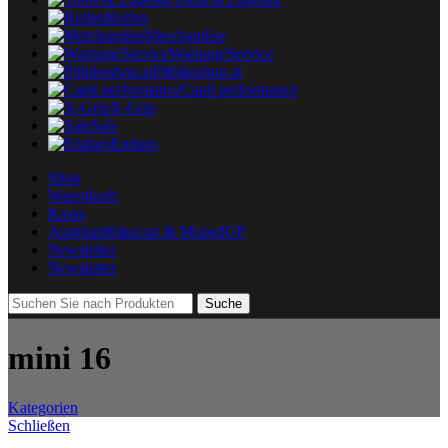
Reifen
Merchandise
Wartung/Service
Pitbikeshop.at
Capit performance
X-Grip
Sale
Enduro
Shop
Warenkorb
Kasse
Austriapitbikecup & MopedGP
Newsletter
Newsletter
Suche
mini 16
Kategorien
Schließen