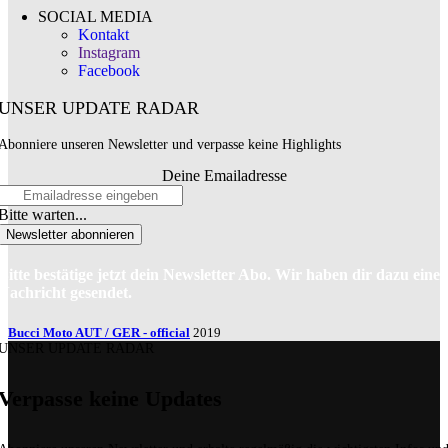
SOCIAL MEDIA
Kontakt
Instagram
Facebook
UNSER UPDATE RADAR
Abonniere unseren Newsletter und verpasse keine Highlights
Deine Emailadresse
Bitte warten...
Newsletter abonnieren
Bitte bestätige jetzt dein Newsletter Abo. Wir haben dir dazu eine
Nachricht gesendet.
Bucci Moto AUT / GER - official
2019
UNSER UPDATE RADAR
Verpasse keine Updates