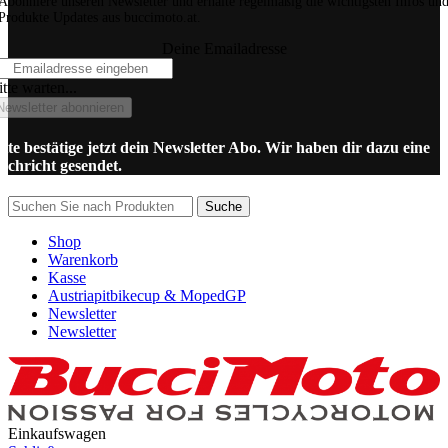
Abonniere unseren Newsletter und erhalte regelmäßig die wichtigsten Infos un
Produkte Updates aus buccimoto.at.
Deine Emailadresse
tte warten...
Newsletter abonnieren
itte bestätige jetzt dein Newsletter Abo. Wir haben dir dazu eine
achricht gesendet.
Suche
Shop
Warenkorb
Kasse
Austriapitbikecup & MopedGP
Newsletter
Newsletter
Einkaufswagen