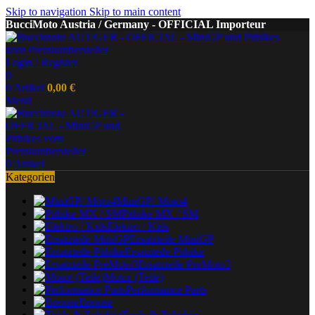
Skip to navigation
Skip to main content
BucciMoto Austria / Germany - OFFICIAL Importeur
Login / Register
0
0
Artikel
0,00
€
Menü
0
Artikel
Kategorien
MiniGP/ Moto4
Pitbike MX / SM
Elektro / Kids
Ersatzteile MiniGP
Ersatzteile Pitbike
Ersatzteile PreMoto3
Motor (Teile)
Performance Parts
Bremse
Tools & Zubehör