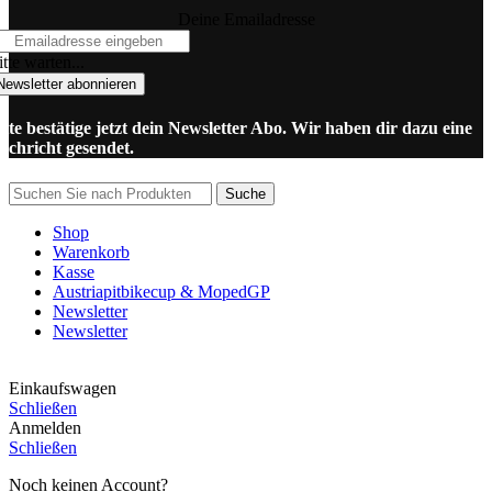
Deine Emailadresse
tte warten...
Newsletter abonnieren
itte bestätige jetzt dein Newsletter Abo. Wir haben dir dazu eine
achricht gesendet.
Suche
Shop
Warenkorb
Kasse
Austriapitbikecup & MopedGP
Newsletter
Newsletter
Einkaufswagen
Schließen
Anmelden
Schließen
Noch keinen Account?