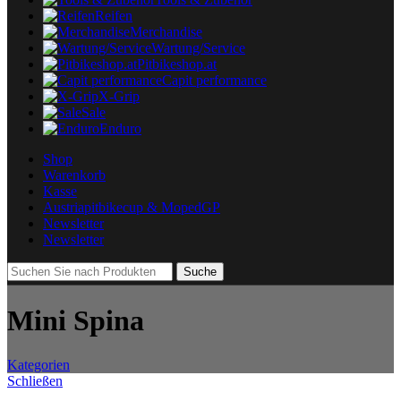
Reifen
Merchandise
Wartung/Service
Pitbikeshop.at
Capit performance
X-Grip
Sale
Enduro
Shop
Warenkorb
Kasse
Austriapitbikecup & MopedGP
Newsletter
Newsletter
Suche
Mini Spina
Kategorien
Schließen