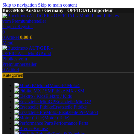
Skip to navigation
Skip to main content
BucciMoto Austria / Germany - OFFICIAL Importeur
Login / Register
0
0
Artikel
0,00
€
Menü
0
Artikel
Kategorien
MiniGP/ Moto4
Pitbike MX / SM
Elektro / Kids
Ersatzteile MiniGP
Ersatzteile Pitbike
Ersatzteile PreMoto3
Motor (Teile)
Performance Parts
Bremse
Tools & Zubehör