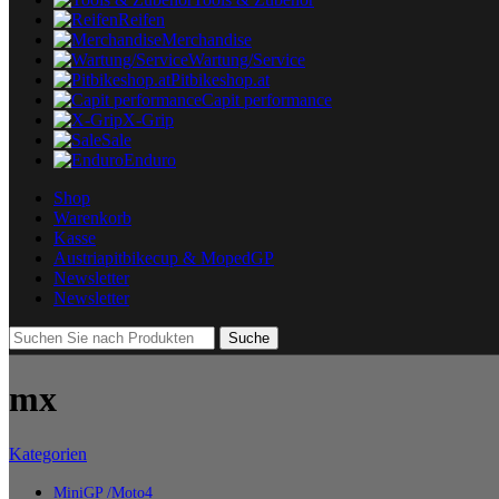
Reifen
Merchandise
Wartung/Service
Pitbikeshop.at
Capit performance
X-Grip
Sale
Enduro
Shop
Warenkorb
Kasse
Austriapitbikecup & MopedGP
Newsletter
Newsletter
Suche
mx
Kategorien
MiniGP /Moto4