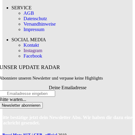
SERVICE
AGB
Datenschutz
Versandhinweise
Impressum
SOCIAL MEDIA
Kontakt
Instagram
Facebook
UNSER UPDATE RADAR
Abonniere unseren Newsletter und verpasse keine Highlights
Deine Emailadresse
Bitte warten...
Newsletter abonnieren
Bitte bestätige jetzt dein Newsletter Abo. Wir haben dir dazu eine
Nachricht gesendet.
Bucci Moto AUT / GER - official
2019