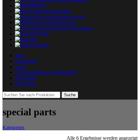
Reifen
Merchandise
Wartung/Service
Pitbikeshop.at
Capit performance
X-Grip
Sale
Enduro
Shop
Warenkorb
Kasse
Austriapitbikecup & MopedGP
Newsletter
Newsletter
Suche
special parts
Kategorien
Alle 6 Ergebnisse werden angezeigt