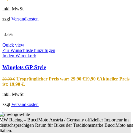
inkl. MwSt.
zzgl
Versandkosten
-33%
Quick view
Zur Wunschliste hinzufügen
In den Warenkorb
Winglets GP Style
Ursprünglicher Preis war: 29,90 €
19,90
€
Aktueller Preis
29,90
€
ist: 19,90 €.
inkl. MwSt.
zzgl
Versandkosten
MW Racing – BucciMoto Austria / Germany offizieller Importeur im
deutschsprachigen Raum für Bikes der Traditionsmarke BucciMoto aus
Italien.