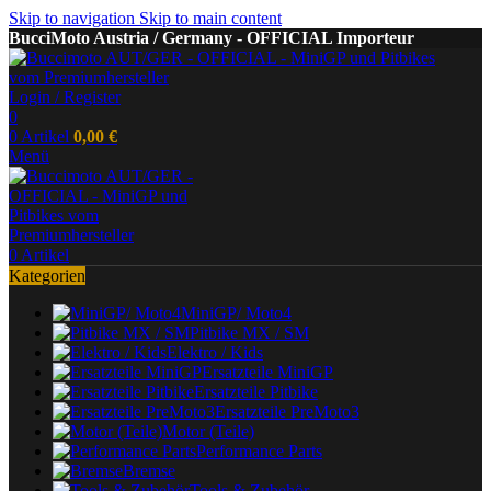
Skip to navigation
Skip to main content
BucciMoto Austria / Germany - OFFICIAL Importeur
Login / Register
0
0
Artikel
0,00
€
Menü
0
Artikel
Kategorien
MiniGP/ Moto4
Pitbike MX / SM
Elektro / Kids
Ersatzteile MiniGP
Ersatzteile Pitbike
Ersatzteile PreMoto3
Motor (Teile)
Performance Parts
Bremse
Tools & Zubehör