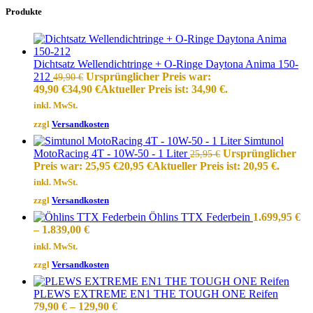
Produkte
Dichtsatz Wellendichtringe + O-Ringe Daytona Anima 150-
212
Ursprünglicher Preis war:
49,90
€
49,90 €
34,90
€
Aktueller Preis ist: 34,90 €.
inkl. MwSt.
zzgl
Versandkosten
Simtunol
MotoRacing 4T - 10W-50 - 1 Liter
Ursprünglicher
25,95
€
Preis war: 25,95 €
20,95
€
Aktueller Preis ist: 20,95 €.
inkl. MwSt.
zzgl
Versandkosten
Öhlins TTX Federbein
1.699,95
€
–
1.839,00
€
inkl. MwSt.
zzgl
Versandkosten
PLEWS EXTREME EN1 THE TOUGH ONE Reifen
79,90
€
–
129,90
€