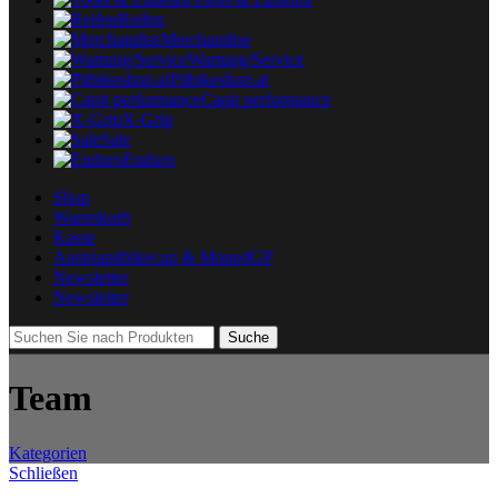
Reifen
Merchandise
Wartung/Service
Pitbikeshop.at
Capit performance
X-Grip
Sale
Enduro
Shop
Warenkorb
Kasse
Austriapitbikecup & MopedGP
Newsletter
Newsletter
Suche
Team
Kategorien
Schließen