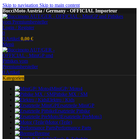
Skip to navigation
Skip to main content
BucciMoto Austria / Germany - OFFICIAL Importeur
Login / Register
0
0
Artikel
0,00
€
Menü
0
Artikel
Kategorien
MiniGP/ Moto4
Pitbike MX / SM
Elektro / Kids
Ersatzteile MiniGP
Ersatzteile Pitbike
Ersatzteile PreMoto3
Motor (Teile)
Performance Parts
Bremse
Tools & Zubehör