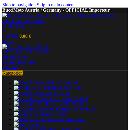
Skip to navigation
Skip to main content
BucciMoto Austria / Germany - OFFICIAL Importeur
Login / Register
0
0
Artikel
0,00
€
Menü
0
Artikel
Kategorien
MiniGP/ Moto4
Pitbike MX / SM
Elektro / Kids
Ersatzteile MiniGP
Ersatzteile Pitbike
Ersatzteile PreMoto3
Motor (Teile)
Performance Parts
Bremse
Tools & Zubehör