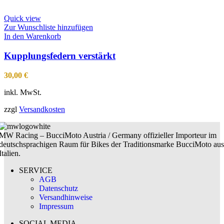
Quick view
Zur Wunschliste hinzufügen
In den Warenkorb
Kupplungsfedern verstärkt
30,00
€
inkl. MwSt.
zzgl
Versandkosten
MW Racing – BucciMoto Austria / Germany offizieller Importeur im
deutschsprachigen Raum für Bikes der Traditionsmarke BucciMoto aus
Italien.
SERVICE
AGB
Datenschutz
Versandhinweise
Impressum
SOCIAL MEDIA