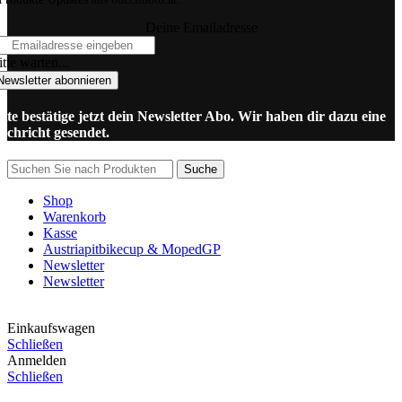
Deine Emailadresse
tte warten...
Newsletter abonnieren
itte bestätige jetzt dein Newsletter Abo. Wir haben dir dazu eine
achricht gesendet.
Suche
Shop
Warenkorb
Kasse
Austriapitbikecup & MopedGP
Newsletter
Newsletter
Einkaufswagen
Schließen
Anmelden
Schließen