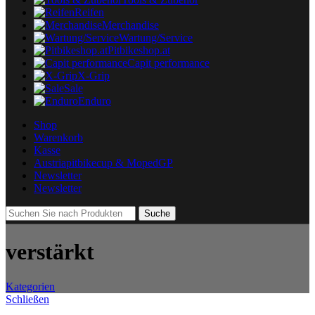
Reifen
Merchandise
Wartung/Service
Pitbikeshop.at
Capit performance
X-Grip
Sale
Enduro
Shop
Warenkorb
Kasse
Austriapitbikecup & MopedGP
Newsletter
Newsletter
Suche
verstärkt
Kategorien
Schließen