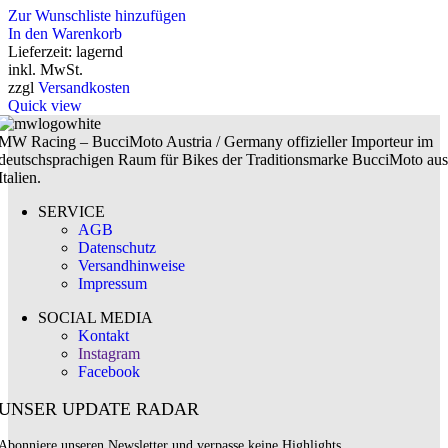
Zur Wunschliste hinzufügen
In den Warenkorb
Lieferzeit:
lagernd
inkl. MwSt.
zzgl
Versandkosten
Quick view
MW Racing – BucciMoto Austria / Germany offizieller Importeur im
deutschsprachigen Raum für Bikes der Traditionsmarke BucciMoto aus
Italien.
SERVICE
AGB
Datenschutz
Versandhinweise
Impressum
SOCIAL MEDIA
Kontakt
Instagram
Facebook
UNSER UPDATE RADAR
Abonniere unseren Newsletter und verpasse keine Highlights