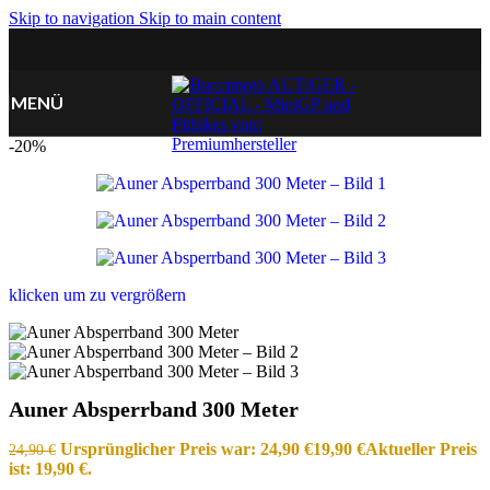
Skip to navigation
Skip to main content
MENÜ
-20%
klicken um zu vergrößern
Auner Absperrband 300 Meter
Ursprünglicher Preis war: 24,90 €
19,90
€
Aktueller Preis
24,90
€
ist: 19,90 €.