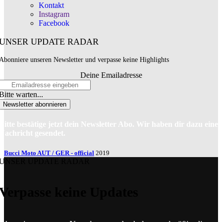
Kontakt
Instagram
Facebook
UNSER UPDATE RADAR
Abonniere unseren Newsletter und verpasse keine Highlights
Deine Emailadresse
Bitte warten...
Newsletter abonnieren
Bitte bestätige jetzt dein Newsletter Abo. Wir haben dir dazu eine
Nachricht gesendet.
Bucci Moto AUT / GER - official
2019
UNSER UPDATE RADAR
Verpasse keine Updates