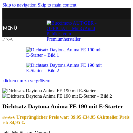
Skip to navigation
Skip to main content
MENÜ
-13%
klicken um zu vergrößern
Dichtsatz Daytona Anima FE 190 mit E-Starter
Ursprünglicher Preis war: 39,95 €
34,95
€
Aktueller Preis
39,95
€
ist: 34,95 €.
inkl. MwSt. zzgl Versand