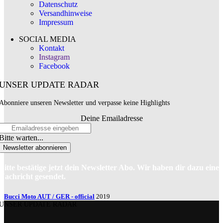
Datenschutz
Versandhinweise
Impressum
SOCIAL MEDIA
Kontakt
Instagram
Facebook
UNSER UPDATE RADAR
Abonniere unseren Newsletter und verpasse keine Highlights
Deine Emailadresse
Bitte warten...
Newsletter abonnieren
Bitte bestätige jetzt dein Newsletter Abo. Wir haben dir dazu eine
Nachricht gesendet.
Bucci Moto AUT / GER - official
2019
UNSER UPDATE RADAR