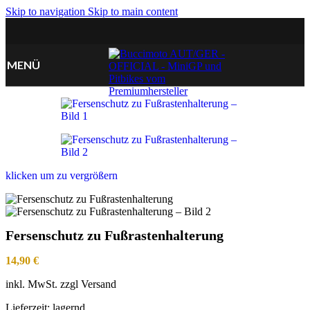
Skip to navigation
Skip to main content
MENÜ
klicken um zu vergrößern
Fersenschutz zu Fußrastenhalterung
14,90
€
inkl. MwSt. zzgl Versand
Lieferzeit:
lagernd