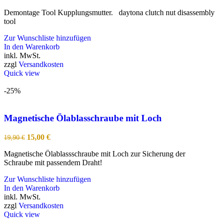
Demontage Tool Kupplungsmutter. daytona clutch nut disassembly
tool
Zur Wunschliste hinzufügen
In den Warenkorb
inkl. MwSt.
zzgl
Versandkosten
Quick view
-25%
Magnetische Ölablasschraube mit Loch
Ursprünglicher
Aktueller
15,00
€
19,90
€
Preis
Preis
Magnetische Ölablassschraube mit Loch zur Sicherung der
war:
ist:
Schraube mit passendem Draht!
19,90 €
15,00 €.
Zur Wunschliste hinzufügen
In den Warenkorb
inkl. MwSt.
zzgl
Versandkosten
Quick view