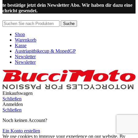
itte bestätige jetzt dein Newsletter Abo. Wir haben dir dazu eine
achricht gesendet.
Suche
Shop
Warenkorb
Kasse
Austriapitbikecup & MopedGP
Newsletter
Newsletter
Einkaufswagen
Schließen
Anmelden
Schließen
Noch keinen Account?
Ein Konto erstellen
We use cookies to improve your experience on our website. By