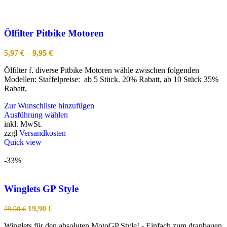
Ölfilter Pitbike Motoren
5,97
€
–
9,95
€
Ölfilter f. diverse Pitbike Motoren wähle zwischen folgenden
Modellen: Staffelpreise: ab 5 Stück. 20% Rabatt, ab 10 Stück 35%
Rabatt,
Zur Wunschliste hinzufügen
Dieses
Ausführung wählen
Produkt
inkl. MwSt.
weist
zzgl
Versandkosten
mehrere
Quick view
Varianten
auf.
-33%
Die
Optionen
können
Winglets GP Style
auf
der
Ursprünglicher
Aktueller
19,90
€
29,90
€
Produktseite
Preis
Preis
gewählt
Winglets für den absoluten MotoGP Style! - Einfach zum dranbauen
war:
ist: