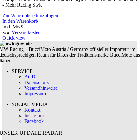
werden
- Mehr Racing Style
29,90 €
19,90 €.
Zur Wunschliste hinzufügen
In den Warenkorb
inkl. MwSt.
zzgl
Versandkosten
Quick view
MW Racing – BucciMoto Austria / Germany offizieller Importeur im
deutschsprachigen Raum für Bikes der Traditionsmarke BucciMoto aus
Italien.
SERVICE
AGB
Datenschutz
Versandhinweise
Impressum
SOCIAL MEDIA
Kontakt
Instagram
Facebook
UNSER UPDATE RADAR