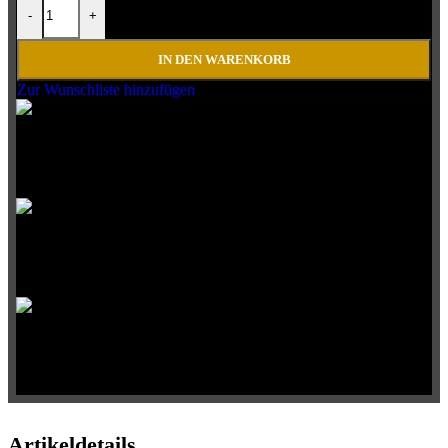
-
+
IN DEN WARENKORB
Zur Wunschliste hinzufügen
Schnelle
Lieferung
Große
Auswahl
Qualitative
Produkte
Artikeldetails