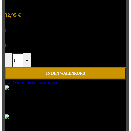
(15mm)
32,95
€
inkl. MwSt. zzgl Versand
Vorrätig
Vorrätig
Getriebelagersatz Zongshen 190 ZS (15mm) Menge
-
+
IN DEN WARENKORB
Zur Wunschliste hinzufügen
Schnelle
Lieferung
Große