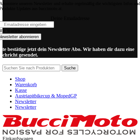
Abonniere unseren Newsletter und erhalte regelmäßig die wichtigsten Infos un
Produkte Updates aus buccimoto.at.
Deine Emailadresse
tte warten...
Newsletter abonnieren
itte bestätige jetzt dein Newsletter Abo. Wir haben dir dazu eine
achricht gesendet.
Suche
Shop
Warenkorb
Kasse
Austriapitbikecup & MopedGP
Newsletter
Newsletter
Einkaufswagen