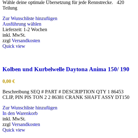
Wähle deine optimale Übersetzung für jede Rennstrecke. 420
Teilung
Zur Wunschliste hinzufügen
Dieses
Ausführung wählen
Produkt
Lieferzeit:
1-2 Wochen
weist
inkl. MwSt.
mehrere
zzgl
Versandkosten
Varianten
Quick view
auf.
Die
Optionen
können
Kolben und Kurbelwelle Daytona Anima 150/ 190
auf
der
0,00
€
Produktseite
gewählt
Beschreibung SEQ # PART # DESCRIPTION QTY 1 86453
werden
CLIP, PIN PIS TON 2 2 86381 CRANK SHAFT ASSY DT150
Zur Wunschliste hinzufügen
In den Warenkorb
inkl. MwSt.
zzgl
Versandkosten
Quick view