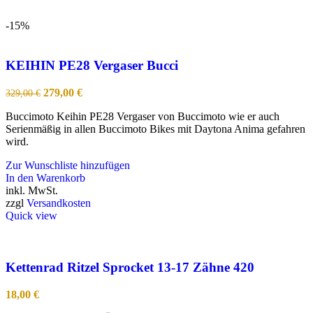
-15%
KEIHIN PE28 Vergaser Bucci
Ursprünglicher
Aktueller
279,00
€
329,00
€
Preis
Preis
Buccimoto Keihin PE28 Vergaser von Buccimoto wie er auch
war:
ist:
Serienmäßig in allen Buccimoto Bikes mit Daytona Anima gefahren
329,00 €
279,00 €.
wird.
Zur Wunschliste hinzufügen
In den Warenkorb
inkl. MwSt.
zzgl
Versandkosten
Quick view
Kettenrad Ritzel Sprocket 13-17 Zähne 420
18,00
€