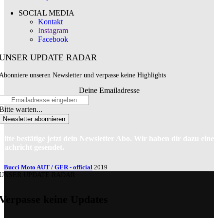
SOCIAL MEDIA
Kontakt
Instagram
Facebook
UNSER UPDATE RADAR
Abonniere unseren Newsletter und verpasse keine Highlights
Deine Emailadresse
Bitte warten...
Newsletter abonnieren
Bitte bestätige jetzt dein Newsletter Abo. Wir haben dir dazu eine
Nachricht gesendet.
Bucci Moto AUT / GER - official
2019
UNSER UPDATE RADAR
Verpasse keine Updates