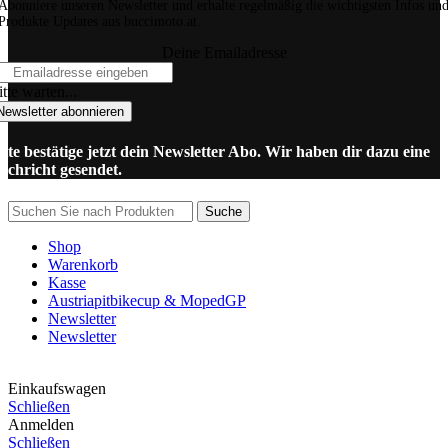
Abonniere unseren Newsletter und erhalte regelmäßig die wichtigsten Infos un
Produkte Updates aus buccimoto.at.
Deine Emailadresse
tte warten...
Newsletter abonnieren
itte bestätige jetzt dein Newsletter Abo. Wir haben dir dazu eine
achricht gesendet.
Suche
Shop
Warenkorb
Kasse
Austriapitbikecup & MopedGP
Newsletter
Newsletter
Einkaufswagen
Schließen
Anmelden
Schließen