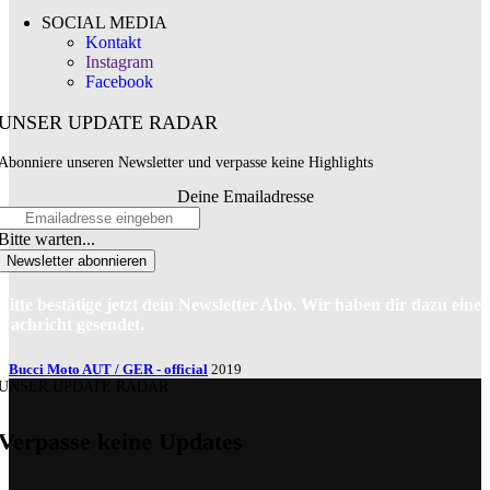
SOCIAL MEDIA
Kontakt
Instagram
Facebook
UNSER UPDATE RADAR
Abonniere unseren Newsletter und verpasse keine Highlights
Deine Emailadresse
Bitte warten...
Newsletter abonnieren
Bitte bestätige jetzt dein Newsletter Abo. Wir haben dir dazu eine
Nachricht gesendet.
Bucci Moto AUT / GER - official
2019
UNSER UPDATE RADAR
Verpasse keine Updates