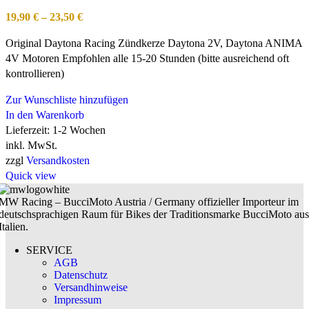
19,90
€
–
23,50
€
Original Daytona Racing Zündkerze Daytona 2V, Daytona ANIMA
4V Motoren Empfohlen alle 15-20 Stunden (bitte ausreichend oft
kontrollieren)
Zur Wunschliste hinzufügen
In den Warenkorb
Lieferzeit:
1-2 Wochen
inkl. MwSt.
zzgl
Versandkosten
Quick view
MW Racing – BucciMoto Austria / Germany offizieller Importeur im
deutschsprachigen Raum für Bikes der Traditionsmarke BucciMoto aus
Italien.
SERVICE
AGB
Datenschutz
Versandhinweise
Impressum