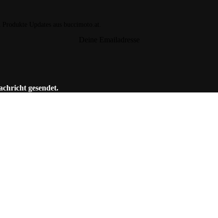
d Produkte Updates aus buccimoto.at.
Deine Emailadresse
achricht gesendet.