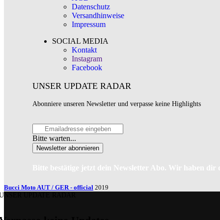
Datenschutz
Versandhinweise
Impressum
SOCIAL MEDIA
Kontakt
Instagram
Facebook
UNSER UPDATE RADAR
Abonniere unseren Newsletter und verpasse keine Highlights
Bitte warten...
Newsletter abonnieren
Bitte bestätige jetzt dein Newsletter Abo. Wir haben dir
Bucci Moto AUT / GER - official
2019
UNSER UPDATE RADAR