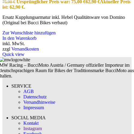
Ursprünglicher Preis war: 75,00 €
62,90
€
Aktueller Preis
75,00
€
ist: 62,90 €.
Ersatz Kupplungsarmatur inkl. Hebel Qualitätsware von Domino
(Original bei Bucci Bikes verbaut)
Zur Wunschliste hinzufügen
In den Warenkorb
inkl. MwSt.
zzgl
Versandkosten
Quick view
MW Racing – BucciMoto Austria / Germany offizieller Importeur im
deutschsprachigen Raum für Bikes der Traditionsmarke BucciMoto aus
Italien.
SERVICE
AGB
Datenschutz
Versandhinweise
Impressum
SOCIAL MEDIA
Kontakt
Instagram
Facebook