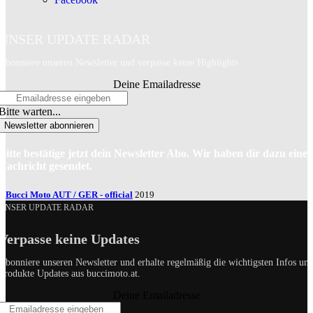
UNSER UPDATE RADAR
Abonniere unseren Newsletter und verpasse keine Highlights
Deine Emailadresse
Bitte warten...
Newsletter abonnieren
Bitte bestätige jetzt dein Newsletter Abo. Wir haben dir dazu eine
Nachricht gesendet.
Bucci Moto AUT / GER - official
2019
UNSER UPDATE RADAR
Verpasse keine Updates
Abonniere unseren Newsletter und erhalte regelmäßig die wichtigsten Infos un
Produkte Updates aus buccimoto.at.
Deine Emailadresse