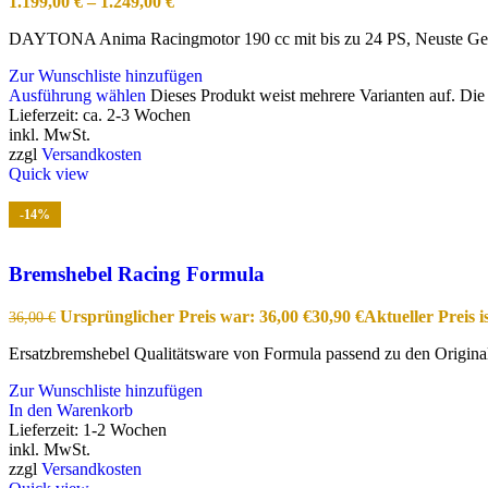
1.199,00
€
–
1.249,00
€
DAYTONA Anima Racingmotor 190 cc mit bis zu 24 PS, Neuste Gener
Zur Wunschliste hinzufügen
Ausführung wählen
Dieses Produkt weist mehrere Varianten auf. Di
Lieferzeit:
ca. 2-3 Wochen
inkl. MwSt.
zzgl
Versandkosten
Quick view
-14%
Bremshebel Racing Formula
Ursprünglicher Preis war: 36,00 €
30,90
€
Aktueller Preis is
36,00
€
Ersatzbremshebel Qualitätsware von Formula passend zu den Origi
Zur Wunschliste hinzufügen
In den Warenkorb
Lieferzeit:
1-2 Wochen
inkl. MwSt.
zzgl
Versandkosten