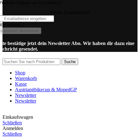
Produkte Updates aus buccimoto.at.
Deine Emailadresse
tte warten...
Newsletter abonnieren
itte bestätige jetzt dein Newsletter Abo. Wir haben dir dazu eine
achricht gesendet.
Suche
Shop
Warenkorb
Kasse
Austriapitbikecup & MopedGP
Newsletter
Newsletter
Einkaufswagen
Schließen
Anmelden
Schließen