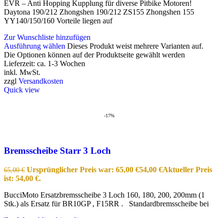
EVR – Anti Hopping Kupplung für diverse Pitbike Motoren!
Daytona 190/212 Zhongshen 190/212 ZS155 Zhongshen 155
YY140/150/160 Vorteile liegen auf
Zur Wunschliste hinzufügen
Ausführung wählen
Dieses Produkt weist mehrere Varianten auf.
Die Optionen können auf der Produktseite gewählt werden
Lieferzeit:
ca. 1-3 Wochen
inkl. MwSt.
zzgl
Versandkosten
Quick view
-17%
Bremsscheibe Starr 3 Loch
Ursprünglicher Preis war: 65,00 €
54,00
€
Aktueller Preis
65,00
€
ist: 54,00 €.
BucciMoto Ersatzbremsscheibe 3 Loch 160, 180, 200, 200mm (1
Stk.) als Ersatz für BR10GP , F15RR . Standardbremsscheibe bei