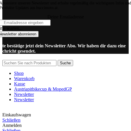
Abonniere unseren Newsletter und erhalte regelmäßig die wichtigsten Infos un
Produkte Updates aus buccimoto.at.
Deine Emailadresse
tte warten...
Newsletter abonnieren
itte bestätige jetzt dein Newsletter Abo. Wir haben dir dazu eine
achricht gesendet.
Suche
Shop
Warenkorb
Kasse
Austriapitbikecup & MopedGP
Newsletter
Newsletter
Einkaufswagen
Schließen
Anmelden
Schließen