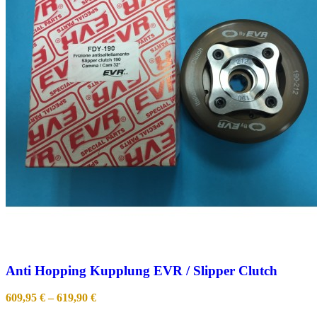
Anti Hopping Kupplung EVR / Slipper Clutch
609,95
€
–
619,90
€