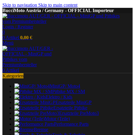
Skip to navigation
Skip to main content
BucciMoto Austria / Germany - OFFICIAL Importeur
Login / Register
0
0
Artikel
0,00
€
Menü
0
Artikel
Kategorien
MiniGP/ Moto4
Pitbike MX / SM
Elektro / Kids
Ersatzteile MiniGP
Ersatzteile Pitbike
Ersatzteile PreMoto3
Motor (Teile)
Performance Parts
Bremse
Tools & Zubehör