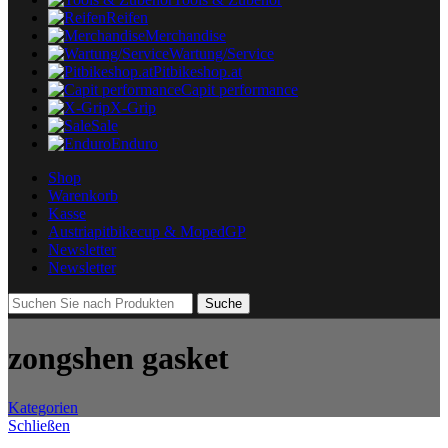
Reifen
Merchandise
Wartung/Service
Pitbikeshop.at
Capit performance
X-Grip
Sale
Enduro
Shop
Warenkorb
Kasse
Austriapitbikecup & MopedGP
Newsletter
Newsletter
Suche
zongshen gasket
Kategorien
Schließen