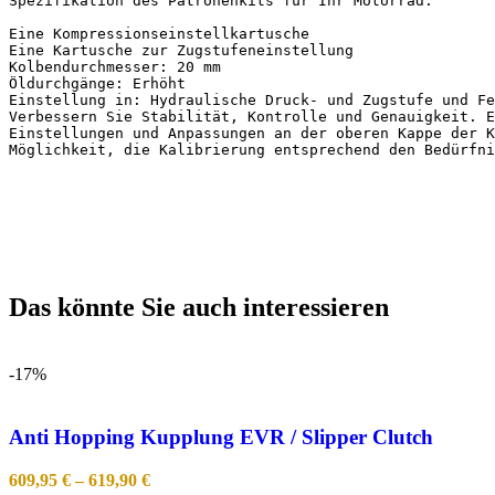
Spezifikation des Patronenkits für Ihr Motorrad:

Eine Kompressionseinstellkartusche

Eine Kartusche zur Zugstufeneinstellung

Kolbendurchmesser: 20 mm

Öldurchgänge: Erhöht

Einstellung in: Hydraulische Druck- und Zugstufe und Fe
Verbessern Sie Stabilität, Kontrolle und Genauigkeit. E
Einstellungen und Anpassungen an der oberen Kappe der K
Möglichkeit, die Kalibrierung entsprechend den Bedürfn
Das könnte Sie auch interessieren
-17%
Anti Hopping Kupplung EVR / Slipper Clutch
609,95
€
–
619,90
€