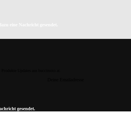
 dazu eine Nachricht gesendet.
d Produkte Updates aus buccimoto.at.
Deine Emailadresse
achricht gesendet.