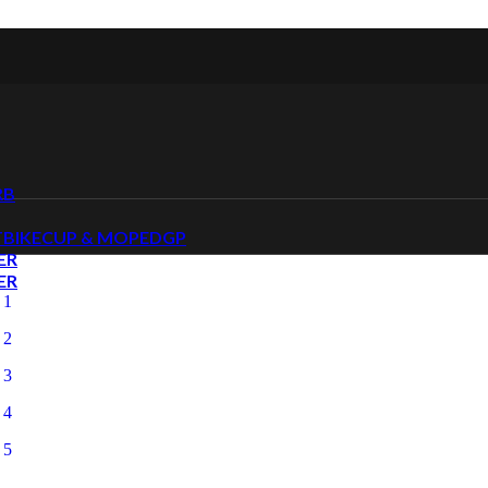
RB
TBIKECUP & MOPEDGP
ER
ER