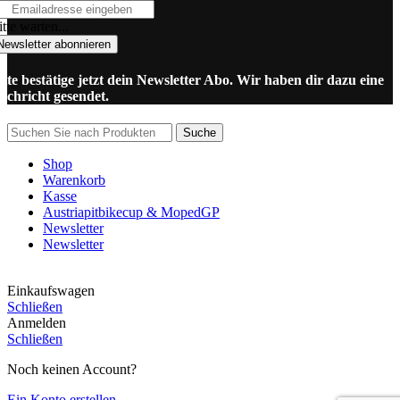
tte warten...
Newsletter abonnieren
itte bestätige jetzt dein Newsletter Abo. Wir haben dir dazu eine
achricht gesendet.
Suche
Shop
Warenkorb
Kasse
Austriapitbikecup & MopedGP
Newsletter
Newsletter
Einkaufswagen
Schließen
Anmelden
Schließen
Noch keinen Account?
Ein Konto erstellen